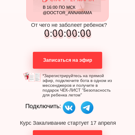
В 16:00 ПО МСК
@DOCTOR_ANNAMAMA
От чего не заболеет ребенок?
0
0
:
0
0
0
0
:
0
0
0
0
:
0
0
0
0
Записаться на эфир
*Зарегистрируйтесь на прямой
эфир, подключите бота в одном из
мессенджеров и получите в
подарок ЧЕК-ЛИСТ "Безопасность
для ребенка летом"
Подключить:
Курс Закаливание стартует 17 апреля