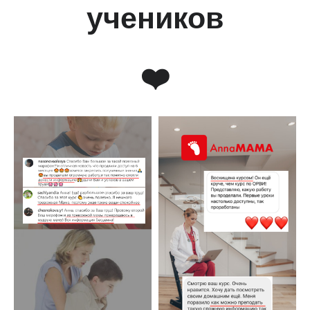
учеников
❤️