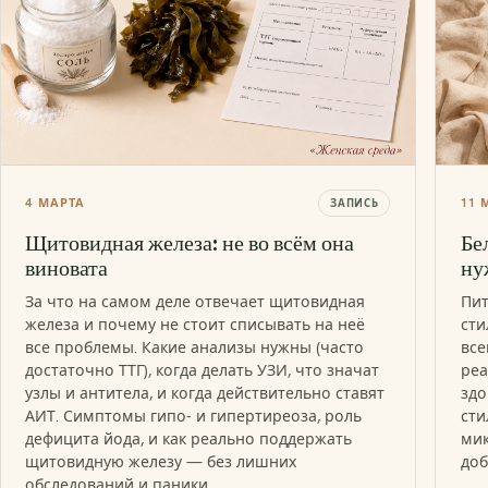
4 МАРТА
11 
ЗАПИСЬ
Щитовидная железа: не во всём она
Бе
виновата
ну
За что на самом деле отвечает щитовидная
Пит
железа и почему не стоит списывать на неё
сти
все проблемы. Какие анализы нужны (часто
все
достаточно ТТГ), когда делать УЗИ, что значат
реа
узлы и антитела, и когда действительно ставят
здо
АИТ. Симптомы гипо- и гипертиреоза, роль
сти
дефицита йода, и как реально поддержать
мик
щитовидную железу — без лишних
доб
обследований и паники.