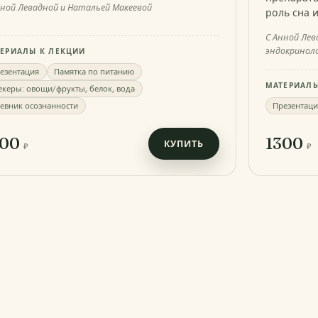
нной Левадной и Натальей Макеевой
роль сна и
С Анной Лева
эндокриноло
ЕРИАЛЫ К ЛЕКЦИИ
езентация
Памятка по питанию
МАТЕРИАЛЫ
екеры: овощи/фрукты, белок, вода
евник осознанности
Презентаци
300
1300
КУПИТЬ
₽
₽