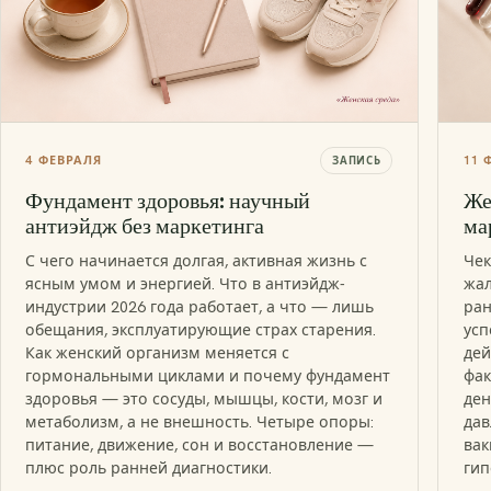
4 ФЕВРАЛЯ
11 
ЗАПИСЬ
Фундамент здоровья: научный
Же
антиэйдж без маркетинга
ма
С чего начинается долгая, активная жизнь с
Чек
ясным умом и энергией. Что в антиэйдж-
жал
индустрии 2026 года работает, а что — лишь
ран
обещания, эксплуатирующие страх старения.
усп
Как женский организм меняется с
дей
гормональными циклами и почему фундамент
фак
здоровья — это сосуды, мышцы, кости, мозг и
ден
метаболизм, а не внешность. Четыре опоры:
дав
питание, движение, сон и восстановление —
вак
плюс роль ранней диагностики.
гип