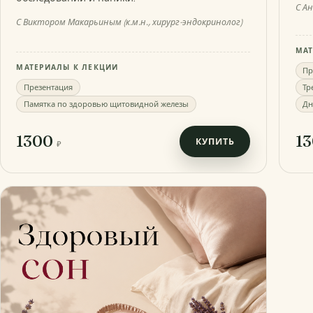
С А
С Виктором Макарьиным (к.м.н., хирург-эндокринолог)
МАТ
МАТЕРИАЛЫ К ЛЕКЦИИ
Пр
Презентация
Тр
Памятка по здоровью щитовидной железы
Дн
1300
1
КУПИТЬ
₽