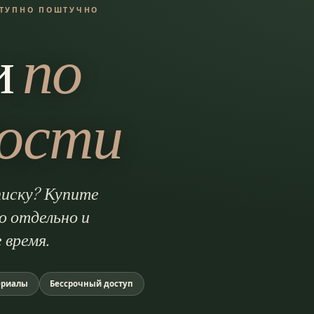
СТУПНО ПОШТУЧНО
и
по
ости
писку? Купите
 отдельно и
 время.
ериалы
Бессрочный доступ