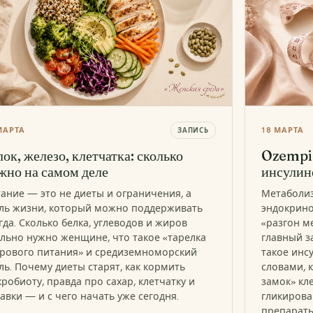
МАРТА
18 МАРТА
ЗАПИСЬ
лок, железо, клетчатка: сколько
Ozempi
жно на самом деле
инсулин
ание — это не диеты и ограничения, а
Метаболиз
ль жизни, который можно поддерживать
эндокрино
гда. Сколько белка, углеводов и жиров
«разгон 
льно нужно женщине, что такое «тарелка
главный з
рового питания» и средиземноморский
такое инс
ль. Почему диеты старят, как кормить
словами, 
робиоту, правда про сахар, клетчатку и
замок» кл
авки — и с чего начать уже сегодня.
гликирова
препараты 