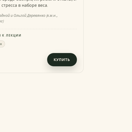
 стресса в наборе веса.
дной и Ольгой Деревянко (к.м.н.,
г)
 К ЛЕКЦИИ
я
КУПИТЬ