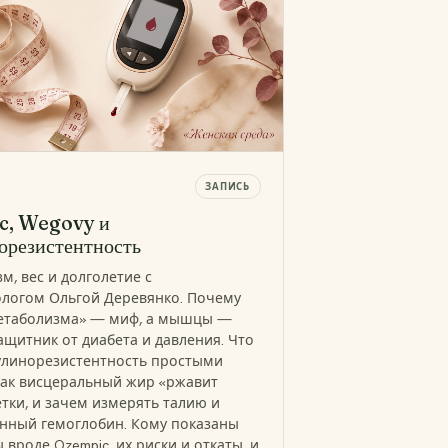
ЗАПИСЬ
c, Wegovy и
орезистентность
м, вес и долголетие с
логом Ольгой Деревянко. Почему
метаболизма» — миф, а мышцы —
ащитник от диабета и давления. Что
улинорезистентность простыми
как висцеральный жир «ржавит
етки, и зачем измерять талию и
нный гемоглобин. Кому показаны
вроде Ozempic, их риски и откаты, и