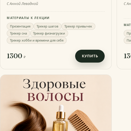
С Анной Левадной
С А
МАТЕРИАЛЫ К ЛЕКЦИИ
МАТ
Презентация
Трекер шагов
Трекер привычек
Трекер сна
Трекер физнагрузки
Пр
Трекер хобби и времени для себя
Па
1300
1
КУПИТЬ
₽