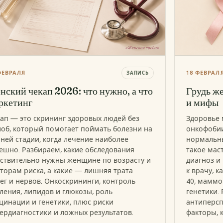
ФЕВРАЛЯ
18 ФЕВРАЛ
ЗАПИСЬ
нский чекап 2026: что нужно, а что
Грудь ж
ркетинг
и мифы
ап — это скрининг здоровых людей без
Здоровье 
об, который помогает поймать болезни на
онкофобии
ней стадии, когда лечение наиболее
нормальны
ешно. Разбираем, какие обследования
такое мас
ствительно нужны женщине по возрасту и
диагноз и
торам риска, а какие — лишняя трата
к врачу, к
ег и нервов. Онкоскрининги, контроль
40, маммо
ления, липидов и глюкозы, роль
генетики.
цинации и генетики, плюс риски
антиперсп
ердиагностики и ложных результатов.
факторы, 