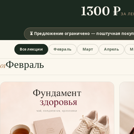
1300 ₽
ЗА Л
⏳ Предложение ограничено — поштучная покупк
Все лекции
Февраль
Март
Апрель
М
Февраль
01