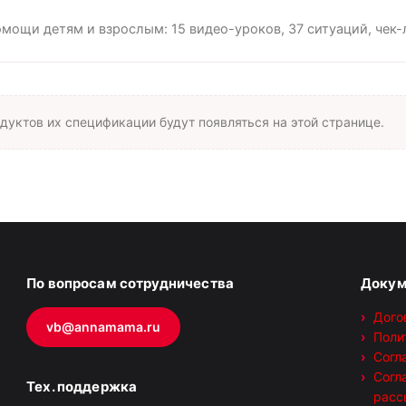
мощи детям и взрослым: 15 видео-уроков, 37 ситуаций, чек-
дуктов их спецификации будут появляться на этой странице.
По вопросам сотрудничества
Доку
Дого
vb@annamama.ru
Поли
Согл
Согл
Тех. поддержка
расс